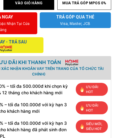
VÀO GIỎ HÀNG
MUA TRẢ GÓP MPOS 0%
 NGAY
TRẢ GÓP QUA THẺ
Hoặc Nhận Tại Cửa
Visa, Master, JCB
àng
AY - TRẢ SAU
ƯU ĐÃI KHI THANH TOÁN
I XÁC NHẬN KHOẢN VAY TRÊN TRANG CỦA TỔ CHỨC TÀI
CHÍNH)
0% – tối đa 500.000đ khi chọn kỳ
ƯU ĐÃI
HOT
& 12 tháng cho khách hàng mới
% – tối đa 100.000đ với kỳ hạn 3
ƯU ĐÃI
HOT
cho khách hàng mới
% – tối đa 100.000đ với kỳ hạn 3
SIÊU MỚI,
SIÊU HOT
cho khách hàng đã phát sinh đơn
HPL