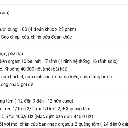
p âm)
ười dùng: 100 (4 đoản khúc x 25 phím)
 Sao chép, xóa, chỉnh sửa đoản khúc
hực, phát lại
iễn organ: 10 bài hát, 17 rãnh (1 rãnh hệ thống, 16 rãnh solo)
: Khoảng 40.000 nốt (mỗi bài hát)
 sửa bài hát, sửa rãnh nhạc, sửa sự kiện, nhập từng bước
ồng nhạc, ghi đè
ãng tám (-12 đến 0 đến +12 nửa cung)
: Trên 1/Trên 2/Dưới 1/Dưới 2, ± 3 quãng tám
415,5 tới 465,9 Hz (Mặc định ban đầu: 440.0 Hz)
ối với mỗi phần của bản nhạc organ, ± 2 quãng tám (-24 đến 0 đ