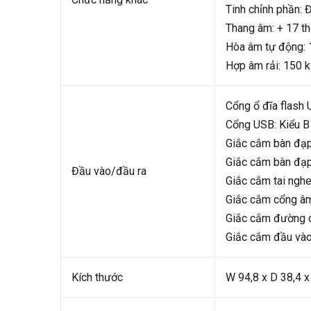
Tinh chỉnh phần: 
Thang âm: + 17 th
Hòa âm tự động: 
Hợp âm rải: 150 k
Cổng ổ đĩa flash 
Cổng USB: Kiểu B
Giắc cắm bàn đạp
Giắc cắm bàn đạp
Đầu vào/đầu ra
Giắc cắm tai ngh
Giắc cắm cổng âm
Giắc cắm đường dâ
Giắc cắm đầu vào 
Kích thước
W 94,8 x D 38,4 x