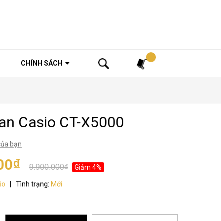
Tìm kiếm
CHÍNH SÁCH
an Casio CT-X5000
của bạn
00₫
9.900.000₫
Giảm 4%
io
|
Tình trạng:
Mới