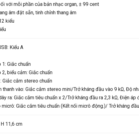
Đối với mỗi phần của bản nhạc organ, ± 99 cent
ang âm đặt sẵn, tinh chỉnh thang âm
12 kiểu
iểu
USB: Kiểu A
 1: Giắc chuẩn
 2, biểu cảm: Giắc chuẩn
e: Giắc cắm stereo chuẩn
 thanh vào: Giắc cắm stereo mini/Trở kháng đầu vào 9 kΩ, Độ n
y ra: Giắc cắm tiêu chuẩn x 2/Trở kháng đầu ra 2,3 kΩ, Điện áp
micrô: Giắc cắm tiêu chuẩn (Kết nối micrô động.)/ Trở kháng đầ
 H 11,6 cm