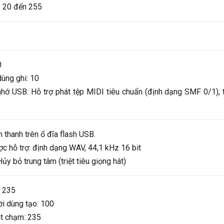
: 20 đến 255
0
dùng ghi: 10
 nhớ USB: Hỗ trợ phát tệp MIDI tiêu chuẩn (định dạng SMF 0/1),
 thanh trên ổ đĩa flash USB.
c hỗ trợ: định dạng WAV, 44,1 kHz 16 bit
y bỏ trung tâm (triệt tiêu giọng hát)
: 235
i dùng tạo: 100
ột chạm: 235