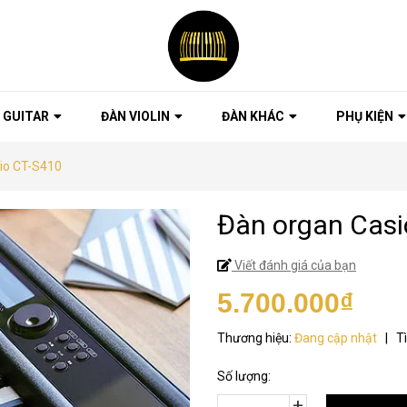
 GUITAR
ĐÀN VIOLIN
ĐÀN KHÁC
PHỤ KIỆN
io CT-S410
Đàn organ Casi
Viết đánh giá của bạn
5.700.000₫
Thương hiệu:
Đang cập nhật
|
T
Số lượng:
+