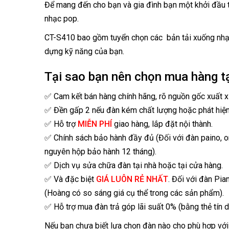
Để mang đến cho bạn và gia đình bạn một khởi đầu t
nhạc pop.
CT-S410 bao gồm tuyển chọn các bản tải xuống nhạc
dựng kỹ năng của bạn.
Tại sao bạn nên chọn mua hàng t
✅ Cam kết bán hàng chính hãng, rõ nguồn gốc xuất x
✅ Đền gấp 2 nếu đàn kém chất lượng hoặc phát hiệ
✅ Hỗ trợ
MIỄN PHÍ
giao hàng, lắp đặt nội thành.
✅ Chính sách bảo hành đầy đủ (Đối với đàn paino, 
nguyên hộp bảo hành 12 tháng).
✅ Dịch vụ sửa chữa đàn tại nhà hoặc tại cửa hàng.
✅ Và đặc biệt
GIÁ LUÔN RẺ NHẤT
. Đối với đàn Pia
(Hoàng có so sáng giá cụ thể trong các sản phẩm).
✅ Hỗ trợ mua đàn trả góp lãi suất 0% (bằng thẻ tín d
Nếu bạn chưa biết lựa chọn đàn nào cho phù hợp với 