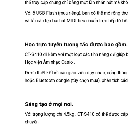
thể truy cập chúng chỉ bằng một lần nhấn nút mà khôn
Với ổ USB Flash (mua riêng), bạn có thể mở rộng thư
và tải các tệp bài hát MIDI tiêu chuẩn trực tiếp từ 
Học trực tuyến tương tác được bao gồm
CT-S410 đi kèm với một loạt các tính năng để giúp 
Học viện Âm nhạc Casio .
Được thiết kế bởi các giáo viên dạy nhạc, cổng thôn
hoặc Bluetooth dongle (tùy chọn mua), phân tích các
Sáng tạo ở mọi nơi.
Với trọng lượng chỉ 4,5kg , CT-S410 có thể được cấp
chuyển.