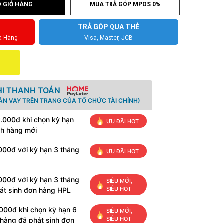
 GIỎ HÀNG
MUA TRẢ GÓP MPOS 0%
TRẢ GÓP QUA THẺ
a Hàng
Visa, Master, JCB
HI THANH TOÁN
ẢN VAY TRÊN TRANG CỦA TỔ CHỨC TÀI CHÍNH)
0.000đ khi chọn kỳ hạn
ƯU ĐÃI HOT
ch hàng mới
000đ với kỳ hạn 3 tháng
ƯU ĐÃI HOT
000đ với kỳ hạn 3 tháng
SIÊU MỚI,
SIÊU HOT
át sinh đơn hàng HPL
000đ khi chọn kỳ hạn 6
SIÊU MỚI,
SIÊU HOT
 hàng đã phát sinh đơn