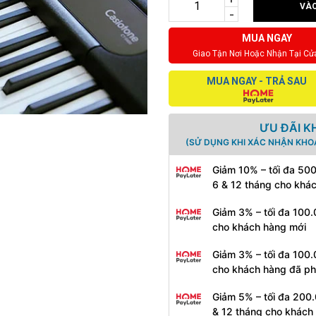
VÀO
-
MUA NGAY
Giao Tận Nơi Hoặc Nhận Tại Cử
MUA NGAY - TRẢ SAU
ƯU ĐÃI K
(SỬ DỤNG KHI XÁC NHẬN KHO
Giảm 10% – tối đa 50
6 & 12 tháng cho khá
Giảm 3% – tối đa 100.
cho khách hàng mới
Giảm 3% – tối đa 100.
cho khách hàng đã ph
Giảm 5% – tối đa 200.
& 12 tháng cho khách