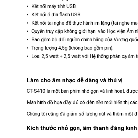
Kết nối máy tính USB.
Kết nối ổ đĩa flash USB.
Kết nối tai nghe để thực hành im lặng (tai nghe mua
Quyền truy cập không giới hạn vào Học viện Âm n
Bao gồm bộ đổi nguồn chính hãng của Vương quố
Trọng lượng 4,5g (không bao gồm pin).
Loa: 2,5 watt + 2,5 watt với Hệ thống phản xạ âm 
Làm cho âm nhạc dễ dàng và thú vị
CT-S410 là một bàn phím nhỏ gọn và linh hoạt, được 
Màn hình đồ họa đầy đủ có đèn nền mới hiển thị các 
Chúng tôi cũng đã giảm số lượng nút và thêm một đi
Kích thước nhỏ gọn, âm thanh đáng kinh