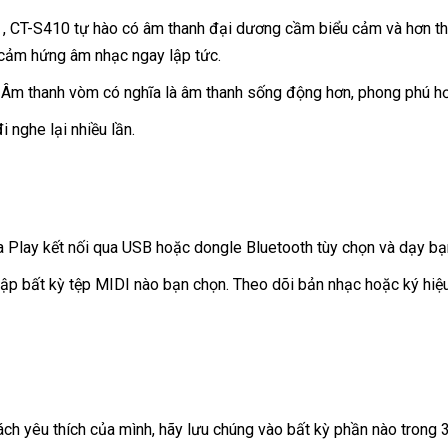
 , CT-S410 tự hào có âm thanh đại dương cầm biểu cảm và hơn th
y cảm hứng âm nhạc ngay lập tức.
Âm thanh vòm có nghĩa là âm thanh sống động hơn, phong phú hơn
 nghe lại nhiều lần.
a Play kết nối qua USB hoặc dongle Bluetooth tùy chọn và dạy bạn
hập bất kỳ tệp MIDI nào bạn chọn. Theo dõi bản nhạc hoặc ký hiệu
ch yêu thích của mình, hãy lưu chúng vào bất kỳ phần nào trong 3