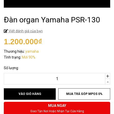
Đàn organ Yamaha PSR-130
Viết đánh giá của bạn
1.200.000₫
Thương hiệu:
yamaha
Tình trạng:
Mới 90%
Số lượng:
+
-
VÀO GIỎ HÀNG
MUA TRẢ GÓP MPOS 0%
MUA NGAY
Giao Tận Nơi Hoặc Nhận Tại Cửa Hàng