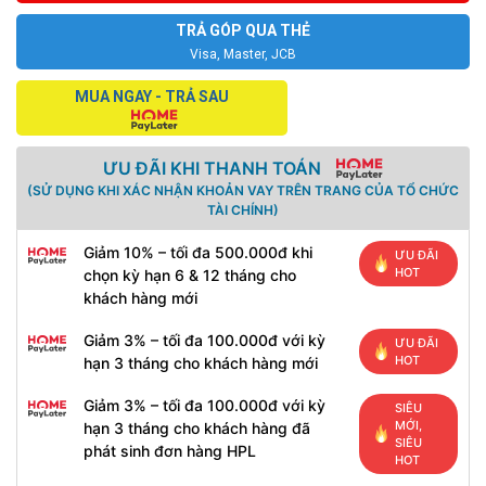
TRẢ GÓP QUA THẺ
Visa, Master, JCB
MUA NGAY - TRẢ SAU
ƯU ĐÃI KHI THANH TOÁN
(SỬ DỤNG KHI XÁC NHẬN KHOẢN VAY TRÊN TRANG CỦA TỔ CHỨC
TÀI CHÍNH)
Giảm 10% – tối đa 500.000đ khi
ƯU ĐÃI
HOT
chọn kỳ hạn 6 & 12 tháng cho
khách hàng mới
Giảm 3% – tối đa 100.000đ với kỳ
ƯU ĐÃI
HOT
hạn 3 tháng cho khách hàng mới
Giảm 3% – tối đa 100.000đ với kỳ
SIÊU
MỚI,
hạn 3 tháng cho khách hàng đã
SIÊU
phát sinh đơn hàng HPL
HOT