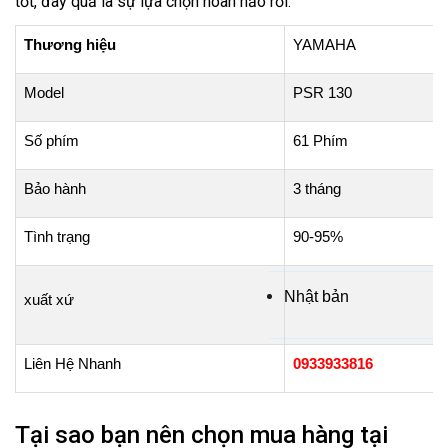
tốt, đây quả là sự lựa chọn hoàn hảo rồi.
Thương hiệu
YAMAHA
Model
PSR 130
Số phím
61
Phím
Bảo
hành
3
tháng
Tình
trạng
90
-95%
Nhật
bản
xuất
xứ
Liên
Hệ Nhanh
0933933816
Tại sao bạn nên chọn mua hàng tại