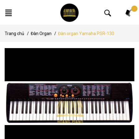
Tìm kiếm
Trang chủ
/
Đàn Organ
/
Đàn organ Yamaha PSR-130