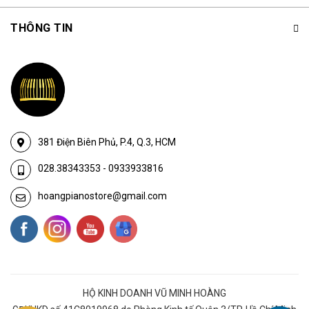
THÔNG TIN
381 Điện Biên Phủ, P.4, Q.3, HCM
028.38343353
-
0933933816
hoangpianostore@gmail.com
HỘ KINH DOANH VŨ MINH HOÀNG