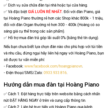
✅ Dịch vụ sửa chữa đàn tại nhà hoặc tại cửa hàng.
✅ Và đặc biệt
GIÁ LUÔN RẺ NHẤT
. Đối với đàn Piano, giá
tại Hoàng Piano thường rẻ hơn các Shop khác 800k - 1 triệu,
đối với đàn Organ thường rẻ hơn 300 - 400k (Hoàng có so
sáng giá cụ thể trong các sản phẩm).
✅ Hỗ trợ mua đàn trả góp lãi suất 0% (bằng thẻ tín dụng).
Nếu bạn chưa biết lựa chọn đàn nào cho phù hợp với túi tiền
và nhu cầu, đừng ngại hãy liên hệ ngay với Hoàng Piano, bạn
sẽ được tư vấn miễn phí:
- Facebook:
www.facebook.com/hoangpianovn
.
- Điện thoại/SMS/Zalo:
0933.933.816
.
Hướng dẫn mua đàn tại Hoàng Piano
✅ Cách 1: Đặt hàng trực tiếp trên website bằng cách nhấn
nút ĐẶT HÀNG NGAY ở trên và cung cấp thông tin.
✅ Cách 2: Liên hệ trực tiếp với Hoàng Piano qua kênh