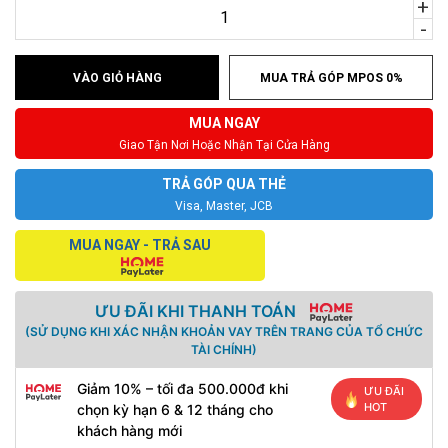
+
-
VÀO GIỎ HÀNG
MUA TRẢ GÓP MPOS 0%
MUA NGAY
Giao Tận Nơi Hoặc Nhận Tại Cửa Hàng
TRẢ GÓP QUA THẺ
Visa, Master, JCB
MUA NGAY - TRẢ SAU
ƯU ĐÃI KHI THANH TOÁN
(SỬ DỤNG KHI XÁC NHẬN KHOẢN VAY TRÊN TRANG CỦA TỔ CHỨC
TÀI CHÍNH)
Giảm 10% – tối đa 500.000đ khi
ƯU ĐÃI
HOT
chọn kỳ hạn 6 & 12 tháng cho
khách hàng mới