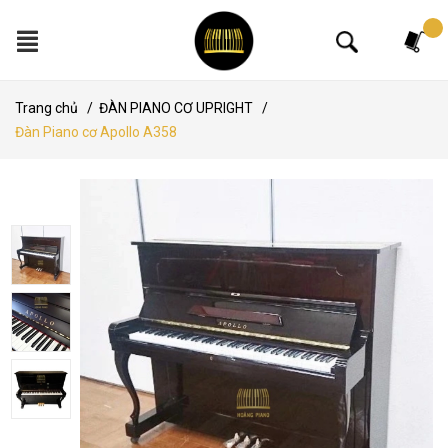
Tìm kiếm
Trang chủ
/
ĐÀN PIANO CƠ UPRIGHT
/
Đàn Piano cơ Apollo A358