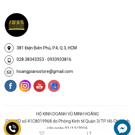
381 Điện Biên Phủ, P.4, Q.3, HCM
028.38343353
-
0933933816
hoangpianostore@gmail.com
HỘ KINH DOANH VŨ MINH HOÀNG
GĐKHKD số 41C8019968 do Phòng Kinh tế Quận 3/TP. Hồ Chí Minh
cấp ngày 01/12/2016.