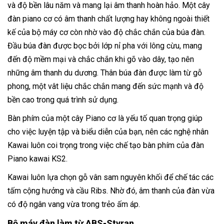
và độ bền lâu năm và mang lại âm thanh hoàn hảo. Một cây
đàn piano cơ có âm thanh chất lượng hay không ngoài thiết
kế của bộ máy cơ còn nhờ vào độ chắc chắn của búa đàn.
Đầu búa đàn được bọc bởi lớp nỉ pha với lông cừu, mang
đến độ mềm mại và chắc chắn khi gõ vào dây, tạo nên
những âm thanh du dương. Thân búa đàn được làm từ gỗ
phong, một vât liệu chắc chắn mang đến sức mạnh và độ
bền cao trong quá trình sử dụng.
Bàn phím của một cây Piano cơ là yếu tố quan trọng giúp
cho việc luyện tập và biểu diễn của bạn, nên các nghệ nhân
Kawai luôn coi trọng trong việc chế tạo bàn phím của đàn
Piano kawai KS2.
Kawai luôn lựa chọn gỗ vân sam nguyên khối để chế tác các
tấm cộng hưởng và cầu Ribs. Nhờ đó, âm thanh của đàn vừa
có độ ngân vang vừa trong trẻo ấm áp.
Bộ máy đàn làm từ ABS-Styran