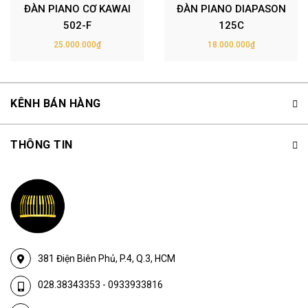
ĐÀN PIANO CƠ KAWAI
ĐÀN PIANO DIAPASON
502-F
125C
25.000.000₫
18.000.000₫
KÊNH BÁN HÀNG
THÔNG TIN
381 Điện Biên Phủ, P.4, Q.3, HCM
028.38343353
-
0933933816