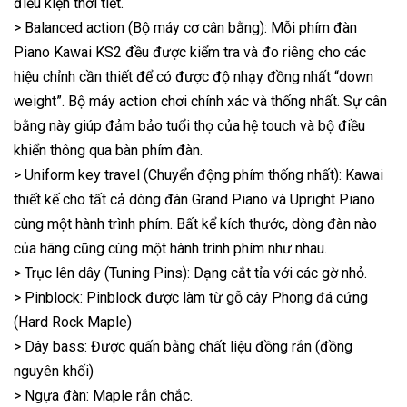
điều kiện thời tiết.
> Balanced action (Bộ máy cơ cân bằng): Mỗi phím đàn
Piano Kawai KS2 đều được kiểm tra và đo riêng cho các
hiệu chỉnh cần thiết để có được độ nhạy đồng nhất “down
weight”. Bộ máy action chơi chính xác và thống nhất. Sự cân
bằng này giúp đảm bảo tuổi thọ của hệ touch và bộ điều
khiển thông qua bàn phím đàn.
> Uniform key travel (Chuyển động phím thống nhất): Kawai
thiết kế cho tất cả dòng đàn Grand Piano và Upright Piano
cùng một hành trình phím. Bất kể kích thước, dòng đàn nào
của hãng cũng cùng một hành trình phím như nhau.
> Trục lên dây (Tuning Pins): Dạng cắt tỉa với các gờ nhỏ.
> Pinblock: Pinblock được làm từ gỗ cây Phong đá cứng
(Hard Rock Maple)
> Dây bass: Được quấn bằng chất liệu đồng rắn (đồng
nguyên khối)
> Ngựa đàn: Maple rắn chắc.