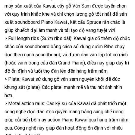
máy sản xuất của Kawai, cây gỗ Vân Sam được tuyển chọn
với quy trình khắc khe và chỉ chọn lượng gỗ tốt nhất để sản
xuất soundboard Piano Kawai , kết cấu Spruce rắn chắc là
giúp khuếch đại âm thanh và tái tạo độ vang tuyệt vời.
> Full length ribs (Sườn ribs dài): Kawai gia cố thêm độ chắc
chắc của soundboard bằng cách sử dụng sườn Ribs chạy
dọc theo cạnh soundboard, và được dán vào lớp lót có rãnh
(hoặc vành trong của đàn Grand Piano), điều này giúp duy trì
độ ổn định và tuổi thọ đàn lên đến hàng trăm năm.
> Plate: Kawai sử dụng gỗ vân sam nguyên khối để đúc
khung sắt (plate). Các plate mạnh mẽ và thu hút ánh nhìn
hơn.
> Metal action rails: Các kỹ sư của Kawai đã phát triển một
công nghệ độc đáo độc quyền mang bằng sáng chế riêng
giúp cải tiến bộ máy action Piano Kawai qua hàng trăm năm
qua. Công nghệ này giúp đàn hoạt động ổn định với nhiều