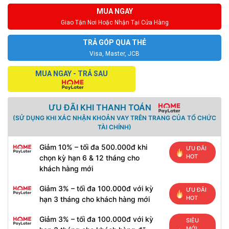
MUA NGAY
Giao Tận Nơi Hoặc Nhận Tại Cửa Hàng
TRẢ GÓP QUA THẺ
Visa, Master, JCB
MUA NGAY - TRẢ SAU
ƯU ĐÃI KHI THANH TOÁN
(SỬ DỤNG KHI XÁC NHẬN KHOẢN VAY TRÊN TRANG CỦA TỔ CHỨC
TÀI CHÍNH)
Giảm 10% – tối đa 500.000đ khi
ƯU ĐÃI
HOT
chọn kỳ hạn 6 & 12 tháng cho
khách hàng mới
Giảm 3% – tối đa 100.000đ với kỳ
ƯU ĐÃI
HOT
hạn 3 tháng cho khách hàng mới
Giảm 3% – tối đa 100.000đ với kỳ
SIÊU
MỚI,