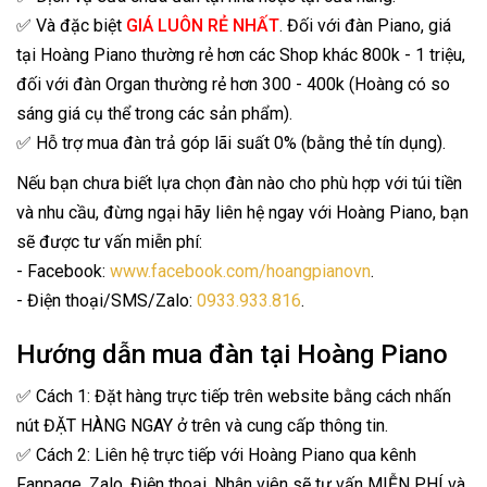
✅ Và đặc biệt
GIÁ LUÔN RẺ NHẤT
. Đối với đàn Piano, giá
tại Hoàng Piano thường rẻ hơn các Shop khác 800k - 1 triệu,
đối với đàn Organ thường rẻ hơn 300 - 400k (Hoàng có so
sáng giá cụ thể trong các sản phẩm).
✅ Hỗ trợ mua đàn trả góp lãi suất 0% (bằng thẻ tín dụng).
Nếu bạn chưa biết lựa chọn đàn nào cho phù hợp với túi tiền
và nhu cầu, đừng ngại hãy liên hệ ngay với Hoàng Piano, bạn
sẽ được tư vấn miễn phí:
- Facebook:
www.facebook.com/hoangpianovn
.
- Điện thoại/SMS/Zalo:
0933.933.816
.
Hướng dẫn mua đàn tại Hoàng Piano
✅ Cách 1: Đặt hàng trực tiếp trên website bằng cách nhấn
nút ĐẶT HÀNG NGAY ở trên và cung cấp thông tin.
✅ Cách 2: Liên hệ trực tiếp với Hoàng Piano qua kênh
Fanpage, Zalo, Điện thoại. Nhân viên sẽ tư vấn MIỄN PHÍ và