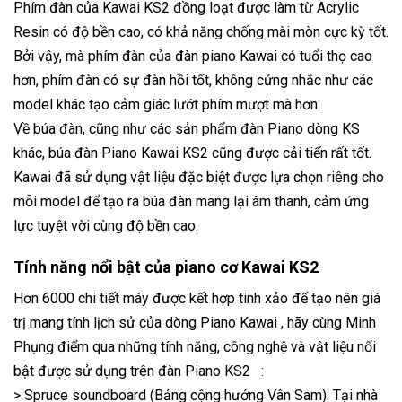
Phím đàn của Kawai KS2 đồng loạt được làm từ Acrylic
Resin có độ bền cao, có khả năng chống mài mòn cực kỳ tốt.
Bởi vậy, mà phím đàn của đàn piano Kawai có tuổi thọ cao
hơn, phím đàn có sự đàn hồi tốt, không cứng nhắc như các
model khác tạo cảm giác lướt phím mượt mà hơn.
Về búa đàn, cũng như các sản phẩm đàn Piano dòng KS
khác, búa đàn Piano Kawai KS2 cũng được cải tiến rất tốt.
Kawai đã sử dụng vật liệu đặc biệt được lựa chọn riêng cho
mỗi model để tạo ra búa đàn mang lại âm thanh, cảm ứng
lực tuyệt vời cùng độ bền cao.
Tính năng nổi bật của piano cơ Kawai KS2
Hơn 6000 chi tiết máy được kết hợp tinh xảo để tạo nên giá
trị mang tính lịch sử của dòng Piano Kawai , hãy cùng Minh
Phụng điểm qua những tính năng, công nghệ và vật liệu nổi
bật được sử dụng trên đàn Piano KS2 :
> Spruce soundboard (Bảng cộng hưởng Vân Sam): Tại nhà