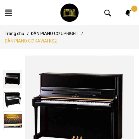
Tìm kiếm
Trang chủ
/
ĐÀN PIANO CƠ UPRIGHT
/
ĐÀN PIANO CƠ KAWAI KS2