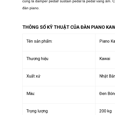
cùng là damper pedal/ sustain pedal là pedal vang âm. 
đàn piano.
THÔNG SỐ KỸ THUẬT CỦA ĐÀN PIANO KAW
Tên sản phẩm:
Piano K
Thương hiệu
Kawai
Xuất xứ
Nhật Bả
Màu:
Đen Bón
Trọng lượng
200 kg