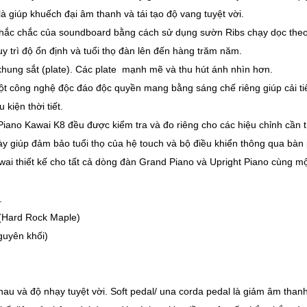
à giúp khuếch đại âm thanh và tái tạo độ vang tuyệt vời.
độ chắc chắc của soundboard bằng cách sử dụng sườn Ribs chạy dọc the
y trì độ ổn định và tuổi thọ đàn lên đến hàng trăm năm.
hung sắt (plate). Các plate mạnh mẽ và thu hút ánh nhìn hơn.
n một công nghệ độc đáo độc quyền mang bằng sáng chế riêng giúp cải 
kiện thời tiết.
iano Kawai K8 đều được kiểm tra và đo riêng cho các hiệu chỉnh cần 
ày giúp đảm bảo tuổi thọ của hệ touch và bộ điều khiển thông qua bàn
wai thiết kế cho tất cả dòng đàn Grand Piano và Upright Piano cùng mộ
.
 (Hard Rock Maple)
guyên khối)
u và độ nhạy tuyệt vời. Soft pedal/ una corda pedal là giảm âm thanh, 