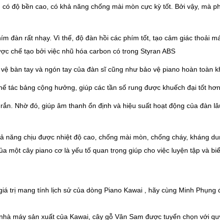
 có độ bền cao, có khả năng chống mài mòn cực kỳ tốt. Bởi vậy, mà p
 đàn rất nhạy. Vì thế, độ đàn hồi các phím tốt, tạo cảm giác thoải má
ợc chế tạo bởi việc nhũ hóa carbon có trong Styran ABS
o vệ bàn tay và ngón tay của đàn sĩ cũng như bảo vệ piano hoàn toàn 
ế tác bảng cộng hưởng, giúp các tần số rung được khuếch đại tốt hơn,
n. Nhờ đó, giúp âm thanh ổn định và hiệu suất hoạt động của đàn lâu
hả năng chịu được nhiệt độ cao, chống mài mòn, chống cháy, kháng du
ủa một cây piano cơ là yếu tố quan trọng giúp cho việc luyện tập và bi
giá trị mang tính lịch sử của dòng Piano Kawai , hãy cùng Minh Phụng 
à máy sản xuất của Kawai, cây gỗ Vân Sam được tuyển chọn với quy t