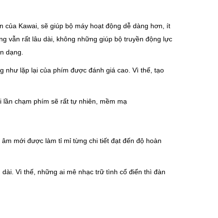
yền của Kawai, sẽ giúp bộ máy hoạt động dễ dàng hơn, ít
ng vẫn rất lâu dài, không những giúp bộ truyền động lực
ến dạng.
 như lặp lại của phím được đánh giá cao. Vì thế, tạo
i lần chạm phím sẽ rất tự nhiên, mềm mạ
 âm mới được làm tỉ mỉ từng chi tiết đạt đến độ hoàn
ài. Vì thế, những ai mê nhạc trữ tình cổ điển thì đàn