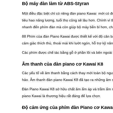
Bộ máy đàn làm từ ABS-Styran
Một điều đặc biệt chỉ có riêng đàn piano Kawai mới có đ
tiêu hao năng lượng, tuổi thọ cũng sẽ lâu hơn. Chính vì
nhanh đến phím đàn mà còn giúp bộ máy bền bỉ hơn, chốn
88 Phím của đàn Piano Kawai được thiết kế với độ cân bằ
cảm giác thích thú, thoải mái khi lướt ngón, hỗ trợ kỹ n
Các phím được chế tác bằng gỗ ở phần lõi và bên ngoài
Âm thanh của đàn piano cơ Kawai K8
Các yếu tố về âm thanh bằng cách thay mới toàn bộ nguyê
hảo. Âm thanh đàn piano Kawai K8 đã tạo ra những âm sắ
Đàn Piano Kawai K8 sở hữu chất âm ấm áp và trầm ấm nên r
piano Kawai là thương hiệu rất đáng để lựa chọn.
Độ cảm ứng của phím đàn Piano cơ Kawa