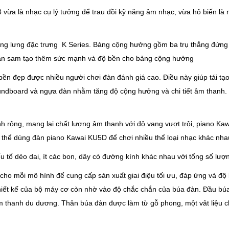
a là nhạc cụ lý tưởng để trau dồi kỹ năng âm nhạc, vừa hô biến là mó
ung lưng đặc trưng K Series. Bảng cộng hưởng gồm ba trụ thẳng đứng
vân sam tạo thêm sức mạnh và độ bền cho bảng cộng hưởng
ền đẹp được nhiều người chơi đàn đánh giá cao. Điều này giúp tái tạ
soundboard và ngựa đàn nhằm tăng độ cộng hưởng và chi tiết âm thanh
rộng, mang lại chất lượng âm thanh với độ vang vượt trội, piano Kaw
 thể dùng đàn piano Kawai KU5D để chơi nhiều thể loại nhạc khác nha
 tố dẻo dai, ít các bon, dây có đường kính khác nhau với tổng số lượ
ho mỗi mô hình để cung cấp sản xuất giai điệu tối ưu, đáp ứng và độ
hiết kế của bộ máy cơ còn nhờ vào độ chắc chắn của búa đàn. Đầu búa
m thanh du dương. Thân búa đàn được làm từ gỗ phong, một vât liệu