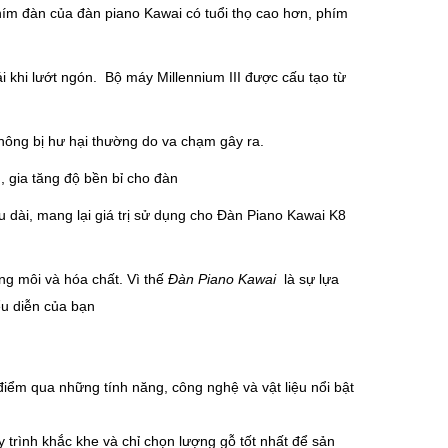
hím đàn của đàn piano Kawai có tuổi thọ cao hơn, phím
i khi lướt ngón. Bộ máy Millennium III được cấu tạo từ
không bị hư hại thường do va chạm gây ra.
 gia tăng độ bền bỉ cho đàn
 dài, mang lại giá trị sử dụng cho Đàn Piano Kawai K8
ng môi và hóa chất. Vì thế
Đàn Piano Kawai
là sự lựa
ểu diễn của bạn
điểm qua những tính năng, công nghệ và vật liệu nổi bật
rình khắc khe và chỉ chọn lượng gỗ tốt nhất để sản