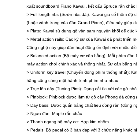
xuất soundboard Piano Kawai , kết cấu Spruce rắn chắc l
> Full length ribs (Sườn ribs dài): Kawai gia cố thêm 
(hoặc vành trong của đàn Grand Piano), điều này giúp du
> Plate: Kawai sử dụng gỗ vân sam nguyên khối để đúc k
> Metal action rails: Các kỹ sư của Kawai đã phát triể
Công nghệ này giúp đàn hoạt động ổn định với nhiều điều 
> Balanced action (Bộ máy cơ cân bằng): Mỗi phím đàn P
máy action chơi chính xác và thống nhất. Sự cân bằng n
> Uniform key travel (Chuyển động phím thống nhất): Ka
hãng cũng cùng một hành trình phím như nhau.
> Trục lên dây (Tuning Pins): Dạng cắt tỉa với các gờ nhỏ
> Pinblock: Pinblock được làm từ gỗ cây Phong đá cứng
> Dây bass: Được quấn bằng chất liệu đồng rắn (đồng n
> Ngựa đàn: Maple rắn chắc.
> Thanh ngang bộ máy cơ: Hợp kim nhôm.
> Pedals: Bộ pedal có 3 bàn đạp với 3 chức năng khác nha