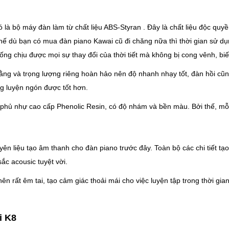
ó là bộ máy đàn làm từ chất liệu ABS-Styran . Đây là chất liệu độc qu
 thế dù bạn có mua đàn piano Kawai cũ đi chăng nữa thì thời gian sử dụ
g chịu được mọi sự thay đổi của thời tiết mà không bị cong vênh, bi
ng và trọng lượng riêng hoàn hảo nên độ nhanh nhạy tốt, đàn hồi cũng
ăng luyện ngón được tốt hơn.
 phủ nhự cao cấp Phenolic Resin, có độ nhám và bền màu. Bởi thế, mỗ
n liệu tạo âm thanh cho đàn piano trước đây. Toàn bộ các chi tiết tạo
c acousic tuyệt vời.
ất êm tai, tạo cảm giác thoải mái cho việc luyện tập trong thời gian d
i K8