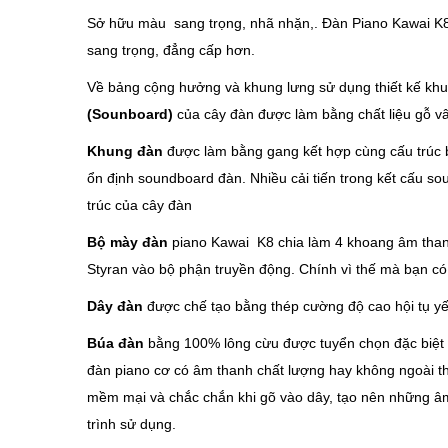
Sở hữu màu sang trọng, nhã nhặn,. Đàn Piano Kawai K8 vừ
sang trọng, đẳng cấp hơn.
Về bảng cộng hưởng và khung lưng sử dụng thiết kế kh
(Sounboard)
của cây đàn được làm bằng chất liệu gỗ 
Khung đàn
được làm bằng gang kết hợp cùng cấu trúc b
ổn định soundboard đàn. Nhiều cải tiến trong kết cấu 
trúc của cây đàn
Bộ mày đàn
piano Kawai K8 chia làm 4 khoang âm thanh 
Styran vào bộ phận truyền động. Chính vì thế mà bạn có
Dây đàn
được chế tạo bằng thép cường độ cao hội tụ yếu
Búa đàn
bằng 100% lông cừu được tuyển chọn đặc biệt c
đàn piano cơ có âm thanh chất lượng hay không ngoài t
mềm mại và chắc chắn khi gõ vào dây, tạo nên những â
trình sử dụng.