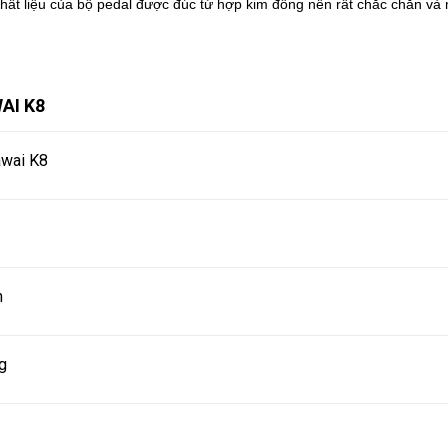
Chất liệu của bộ pedal được đúc từ hợp kim đồng nên rất chắc chắn v
AI K8
awai K8
n
g