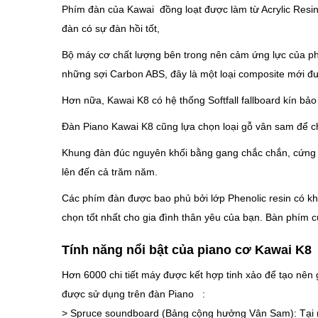
Phím đàn của Kawai đồng loạt được làm từ Acrylic Resin
đàn có sự đàn hồi tốt,
Bộ máy cơ chất lượng bên trong nên cảm ứng lực của phím
những sợi Carbon ABS, đây là một loại composite mới đư
Hơn nữa, Kawai K8 có hệ thống Softfall fallboard kín bả
Đàn Piano Kawai K8 cũng lựa chọn loại gỗ vân sam để ch
Khung đàn đúc nguyên khối bằng gang chắc chắn, cứng rắ
lên đến cả trăm năm.
Các phím đàn được bao phủ bởi lớp Phenolic resin có k
chọn tốt nhất cho gia đình thân yêu của bạn. Bàn phím c
Tính năng nổi bật của piano cơ Kawai K8
Hơn 6000 chi tiết máy được kết hợp tinh xảo để tạo nên 
được sử dụng trên đàn Piano :
> Spruce soundboard (Bảng cộng hưởng Vân Sam): Tại nh