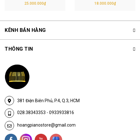
25.000.000₫
18.000.000₫
KÊNH BÁN HÀNG
THÔNG TIN
381 Điện Biên Phủ, P.4, Q.3, HCM
028.38343353
-
0933933816
hoangpianostore@gmail.com