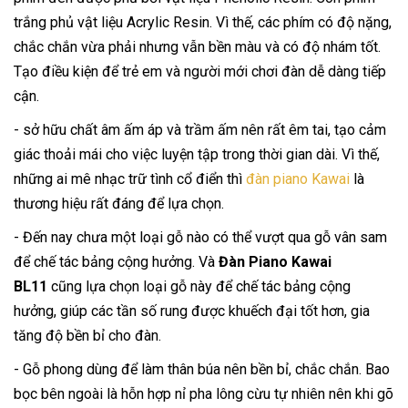
trắng phủ vật liệu Acrylic Resin. Vì thế, các phím có độ nặng,
chắc chắn vừa phải nhưng vẫn bền màu và có độ nhám tốt.
Tạo điều kiện để trẻ em và người mới chơi đàn dễ dàng tiếp
cận.
- sở hữu chất âm ấm áp và trầm ấm nên rất êm tai, tạo cảm
giác thoải mái cho việc luyện tập trong thời gian dài. Vì thế,
những ai mê nhạc trữ tình cổ điển thì
đàn piano Kawai
là
thương hiệu rất đáng để lựa chọn.
- Đến nay chưa một loại gỗ nào có thể vượt qua gỗ vân sam
để chế tác bảng cộng hưởng. Và
Đàn Piano Kawai
BL11
cũng lựa chọn loại gỗ này để chế tác bảng cộng
hưởng, giúp các tần số rung được khuếch đại tốt hơn, gia
tăng độ bền bỉ cho đàn.
- Gỗ phong dùng để làm thân búa nên bền bỉ, chắc chắn. Bao
bọc bên ngoài là hỗn hợp nỉ pha lông cừu tự nhiên nên khi gõ