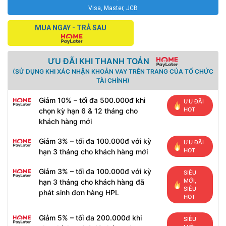
Visa, Master, JCB
MUA NGAY - TRẢ SAU
ƯU ĐÃI KHI THANH TOÁN
(SỬ DỤNG KHI XÁC NHẬN KHOẢN VAY TRÊN TRANG CỦA TỔ CHỨC
TÀI CHÍNH)
Giảm 10% – tối đa 500.000đ khi
ƯU ĐÃI
HOT
chọn kỳ hạn 6 & 12 tháng cho
khách hàng mới
Giảm 3% – tối đa 100.000đ với kỳ
ƯU ĐÃI
HOT
hạn 3 tháng cho khách hàng mới
Giảm 3% – tối đa 100.000đ với kỳ
SIÊU
MỚI,
hạn 3 tháng cho khách hàng đã
SIÊU
phát sinh đơn hàng HPL
HOT
Giảm 5% – tối đa 200.000đ khi
SIÊU