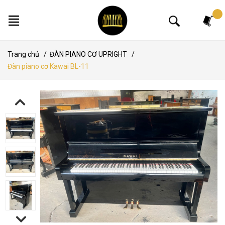
Tìm kiếm
Trang chủ
/
ĐÀN PIANO CƠ UPRIGHT
/
Đàn piano cơ Kawai BL-11