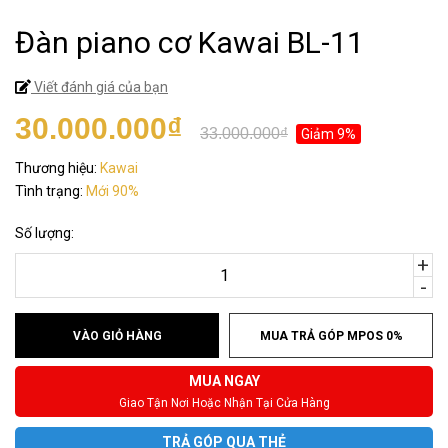
Đàn piano cơ Kawai BL-11
Viết đánh giá của bạn
30.000.000₫
33.000.000₫
Giảm 9%
Thương hiệu:
Kawai
Tình trạng:
Mới 90%
Số lượng:
+
-
VÀO GIỎ HÀNG
MUA TRẢ GÓP MPOS 0%
MUA NGAY
Giao Tận Nơi Hoặc Nhận Tại Cửa Hàng
TRẢ GÓP QUA THẺ