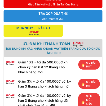
Giao Tận Nơi Hoặc Nhận Tại Cửa Hàng
TRẢ GÓP QUA THẺ
Visa, Master, JCB
MUA NGAY - TRẢ SAU
ƯU ĐÃI KHI THANH TOÁN
(SỬ DỤNG KHI XÁC NHẬN KHOẢN VAY TRÊN TRANG CỦA TỔ CHỨC
TÀI CHÍNH)
Giảm 10% – tối đa 500.000đ khi
ƯU ĐÃI
HOT
chọn kỳ hạn 6 & 12 tháng cho
khách hàng mới
Giảm 3% – tối đa 100.000đ với kỳ
ƯU ĐÃI
HOT
hạn 3 tháng cho khách hàng mới
Giảm 3% – tối đa 100.000đ với kỳ
SIÊU
MỚI,
hạn 3 tháng cho khách hàng đã
SIÊU
phát sinh đơn hàng HPL