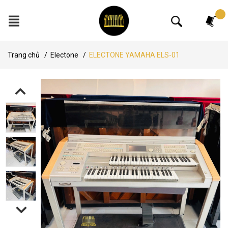
Tìm kiếm
Trang chủ
/
Electone
/
ELECTONE YAMAHA ELS-01