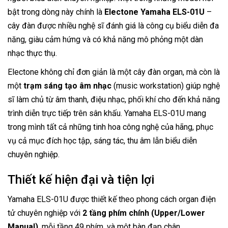
bật trong dòng này chính là
Electone Yamaha ELS-01U
–
cây đàn được nhiều nghệ sĩ đánh giá là công cụ biểu diễn đa
năng, giàu cảm hứng và có khả năng mô phỏng một dàn
nhạc thực thụ.
Electone không chỉ đơn giản là một cây đàn organ, mà còn là
một
trạm sáng tạo âm nhạc
(music workstation) giúp nghệ
sĩ làm chủ từ âm thanh, điệu nhạc, phối khí cho đến khả năng
trình diễn trực tiếp trên sân khấu. Yamaha ELS-01U mang
trong mình tất cả những tinh hoa công nghệ của hãng, phục
vụ cả mục đích học tập, sáng tác, thu âm lẫn biểu diễn
chuyên nghiệp.
Thiết kế hiện đại và tiện lợi
Yamaha ELS-01U được thiết kế theo phong cách organ điện
tử chuyên nghiệp với
2 tầng phím chính (Upper/Lower
Manual)
, mỗi tầng 49 phím, và một bàn đạp chân