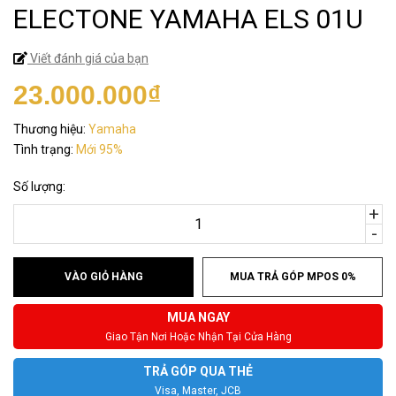
ELECTONE YAMAHA ELS 01U
Viết đánh giá của bạn
23.000.000₫
Thương hiệu:
Yamaha
Tình trạng:
Mới 95%
Số lượng:
+
-
VÀO GIỎ HÀNG
MUA TRẢ GÓP MPOS 0%
MUA NGAY
Giao Tận Nơi Hoặc Nhận Tại Cửa Hàng
TRẢ GÓP QUA THẺ
Visa, Master, JCB