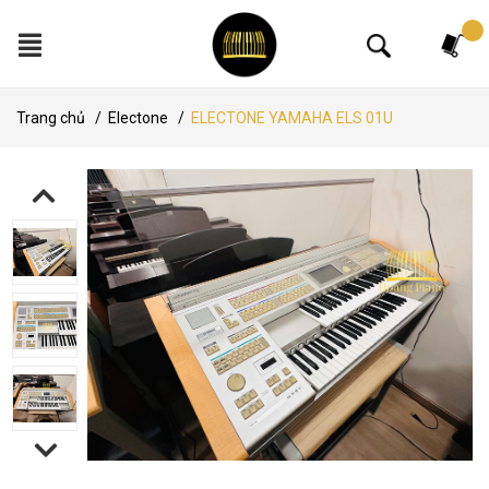
Tìm kiếm
Trang chủ
/
Electone
/
ELECTONE YAMAHA ELS 01U