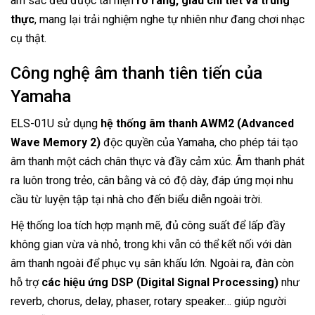
âm sắc đều được tái hiện
rõ ràng, giàu chi tiết và trung
thực
, mang lại trải nghiệm nghe tự nhiên như đang chơi nhạc
cụ thật.
Công nghệ âm thanh tiên tiến của
Yamaha
ELS-01U sử dụng
hệ thống âm thanh AWM2 (Advanced
Wave Memory 2)
độc quyền của Yamaha, cho phép tái tạo
âm thanh một cách chân thực và đầy cảm xúc. Âm thanh phát
ra luôn trong trẻo, cân bằng và có độ dày, đáp ứng mọi nhu
cầu từ luyện tập tại nhà cho đến biểu diễn ngoài trời.
Hệ thống loa tích hợp mạnh mẽ, đủ công suất để lấp đầy
không gian vừa và nhỏ, trong khi vẫn có thể kết nối với dàn
âm thanh ngoài để phục vụ sân khấu lớn. Ngoài ra, đàn còn
hỗ trợ
các hiệu ứng DSP (Digital Signal Processing)
như
reverb, chorus, delay, phaser, rotary speaker… giúp người