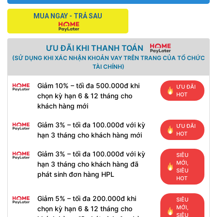
MUA NGAY - TRẢ SAU
ƯU ĐÃI KHI THANH TOÁN
(SỬ DỤNG KHI XÁC NHẬN KHOẢN VAY TRÊN TRANG CỦA TỔ CHỨC
TÀI CHÍNH)
Giảm 10% – tối đa 500.000đ khi
ƯU ĐÃI
HOT
chọn kỳ hạn 6 & 12 tháng cho
khách hàng mới
Giảm 3% – tối đa 100.000đ với kỳ
ƯU ĐÃI
HOT
hạn 3 tháng cho khách hàng mới
Giảm 3% – tối đa 100.000đ với kỳ
SIÊU
MỚI,
hạn 3 tháng cho khách hàng đã
SIÊU
phát sinh đơn hàng HPL
HOT
Giảm 5% – tối đa 200.000đ khi
SIÊU
MỚI,
chọn kỳ hạn 6 & 12 tháng cho
SIÊU