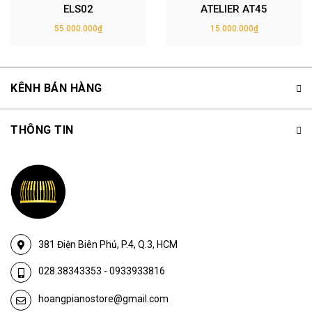
ELS02
ATELIER AT45
55.000.000₫
15.000.000₫
KÊNH BÁN HÀNG
THÔNG TIN
381 Điện Biên Phủ, P.4, Q.3, HCM
028.38343353
-
0933933816
hoangpianostore@gmail.com