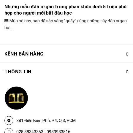
Những mẫu đàn organ trong phân khúc dưới 5 triệu phù
hợp cho người mới bắt đầu học
🎹 Mùa hè này, bạn đã sẵn sàng "quẩy" cùng những cây đàn organ
hot...
KÊNH BÁN HÀNG
THÔNG TIN
381 Điện Biên Phủ, P.4, Q.3, HCM
028.38343353
-
0933933816