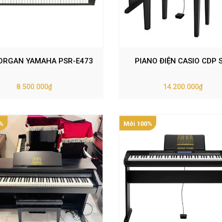
ORGAN YAMAHA PSR-E473
PIANO ĐIỆN CASIO CDP 
8.500.000₫
14.200.000₫
%
Mới 100%