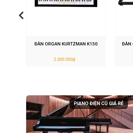
ĐÀN ORGAN KURTZMAN K150
ĐÀN 
2.000.000₫
PIANO ĐIỆN CŨ GIÁ RẺ