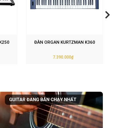
K250
ĐÀN ORGAN KURTZMAN K360
ĐÀN
7.390.000₫
GUITAR ĐANG BÁN CHẠY NHẤT