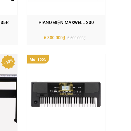
235R
PIANO ĐIỆN MAXWELL 200
6.300.000₫
6.500.000₫
Mới 100%
- 13%