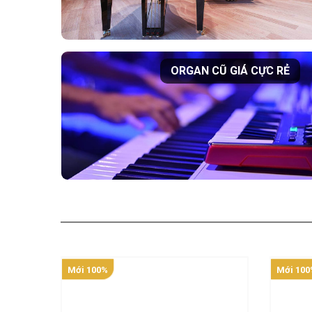
ORGAN CŨ GIÁ CỰC RẺ
Mới 100%
Mới 100