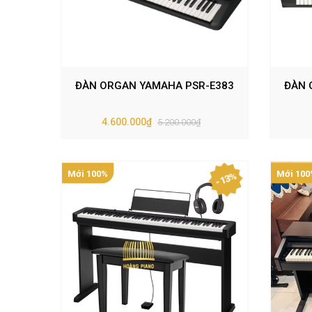
ĐÀN ORGAN YAMAHA PSR-E383
ĐÀN 
4.600.000₫
5.200.000₫
Mới 100%
Mới 100
- 13%