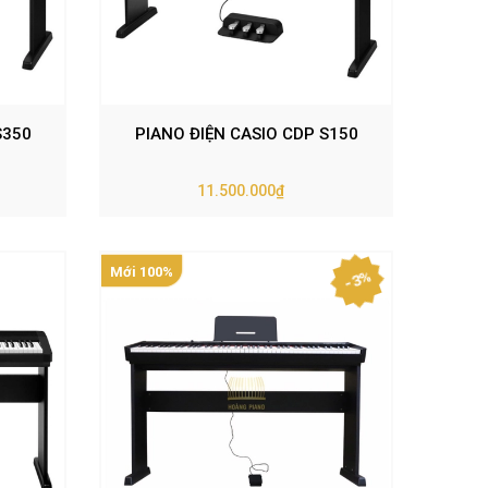
S350
PIANO ĐIỆN CASIO CDP S150
11.500.000₫
Mới 100%
- 3%