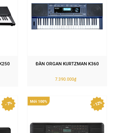
K250
ĐÀN ORGAN KURTZMAN K360
7.390.000₫
Mới 100%
- 12%
- 7%