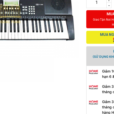
-
MUA
Giao Tận Nơi 
H
MUA NG
(SỬ DỤNG KH
Giảm 1
hạn 6 
Giảm 3
tháng 
Giảm 3
tháng 
hàng 