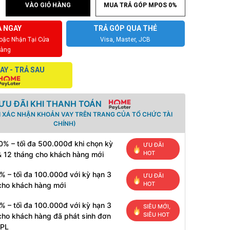
VÀO GIỎ HÀNG
MUA TRẢ GÓP MPOS 0%
 NGAY
TRẢ GÓP QUA THẺ
Hoặc Nhận Tại Cửa
Visa, Master, JCB
àng
AY - TRẢ SAU
ƯU ĐÃI KHI THANH TOÁN
I XÁC NHẬN KHOẢN VAY TRÊN TRANG CỦA TỔ CHỨC TÀI
CHÍNH)
0% – tối đa 500.000đ khi chọn kỳ
ƯU ĐÃI
HOT
& 12 tháng cho khách hàng mới
% – tối đa 100.000đ với kỳ hạn 3
ƯU ĐÃI
HOT
cho khách hàng mới
% – tối đa 100.000đ với kỳ hạn 3
SIÊU MỚI,
SIÊU HOT
cho khách hàng đã phát sinh đơn
HPL