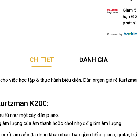
Giảm 5
hạn 6 
phát s
Powered by
CHI TIẾT
ĐÁNH GIÁ
ho việc học tập & thực hành biểu diễn. Đàn organ giá rẻ Kurtzma
Kurtzman K200:
u tú như một cây đàn piano.
g âm lượng của âm thanh hoặc chơi nhẹ để giảm âm lượng.
oices) âm sắc đa dạng khác nhau bao gồm tiếng piano, guitar, tr