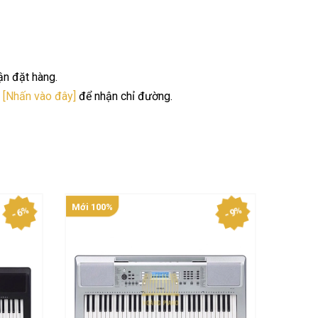
ận đặt hàng.
.
[Nhấn vào đây]
để nhận chỉ đường.
Mới 100%
Mới 10
- 6%
- 9%