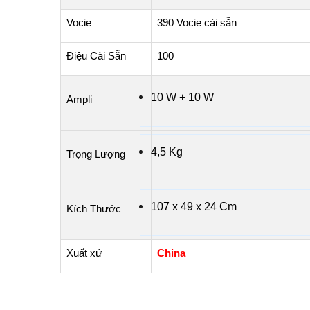
Vocie
390 Vocie cài sẵn
Điệu Cài Sẵn
100
10
W + 10 W
Ampli
4
,5 Kg
Trọng Lượng
107
x 49 x 24 Cm
Kích Thước
Xuất xứ
China