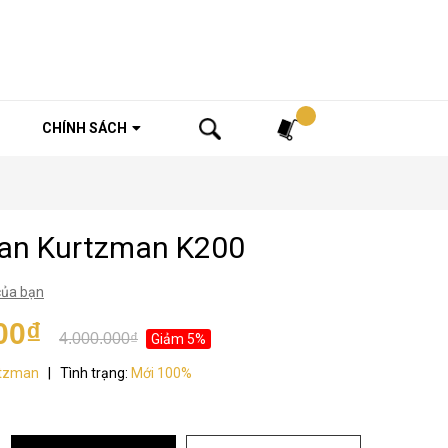
Tìm kiếm
CHÍNH SÁCH
an Kurtzman K200
của bạn
00₫
4.000.000₫
Giảm 5%
tzman
|
Tình trạng:
Mới 100%