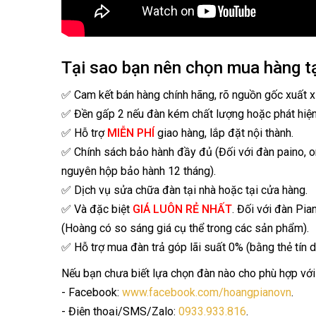
Tại sao bạn nên chọn mua hàng t
✅ Cam kết bán hàng chính hãng, rõ nguồn gốc xuất x
✅ Đền gấp 2 nếu đàn kém chất lượng hoặc phát hiệ
✅ Hỗ trợ
MIỄN PHÍ
giao hàng, lắp đặt nội thành.
✅ Chính sách bảo hành đầy đủ (Đối với đàn paino, 
nguyên hộp bảo hành 12 tháng).
✅ Dịch vụ sửa chữa đàn tại nhà hoặc tại cửa hàng.
✅ Và đặc biệt
GIÁ LUÔN RẺ NHẤT
. Đối với đàn Pia
(Hoàng có so sáng giá cụ thể trong các sản phẩm).
✅ Hỗ trợ mua đàn trả góp lãi suất 0% (bằng thẻ tín d
Nếu bạn chưa biết lựa chọn đàn nào cho phù hợp với 
- Facebook:
www.facebook.com/hoangpianovn
.
- Điện thoại/SMS/Zalo:
0933.933.816
.