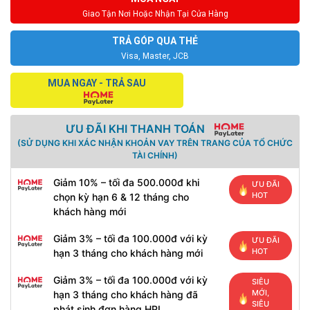
Giao Tận Nơi Hoặc Nhận Tại Cửa Hàng
TRẢ GÓP QUA THẺ
Visa, Master, JCB
MUA NGAY - TRẢ SAU
ƯU ĐÃI KHI THANH TOÁN
(SỬ DỤNG KHI XÁC NHẬN KHOẢN VAY TRÊN TRANG CỦA TỔ CHỨC
TÀI CHÍNH)
Giảm 10% – tối đa 500.000đ khi
ƯU ĐÃI
HOT
chọn kỳ hạn 6 & 12 tháng cho
khách hàng mới
Giảm 3% – tối đa 100.000đ với kỳ
ƯU ĐÃI
HOT
hạn 3 tháng cho khách hàng mới
Giảm 3% – tối đa 100.000đ với kỳ
SIÊU
MỚI,
hạn 3 tháng cho khách hàng đã
SIÊU
phát sinh đơn hàng HPL