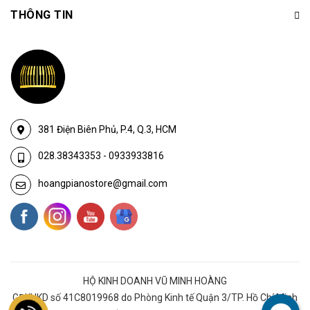
THÔNG TIN
381 Điện Biên Phủ, P.4, Q.3, HCM
028.38343353
-
0933933816
hoangpianostore@gmail.com
HỘ KINH DOANH VŨ MINH HOÀNG
GĐKHKD số 41C8019968 do Phòng Kinh tế Quận 3/TP. Hồ Chí Minh