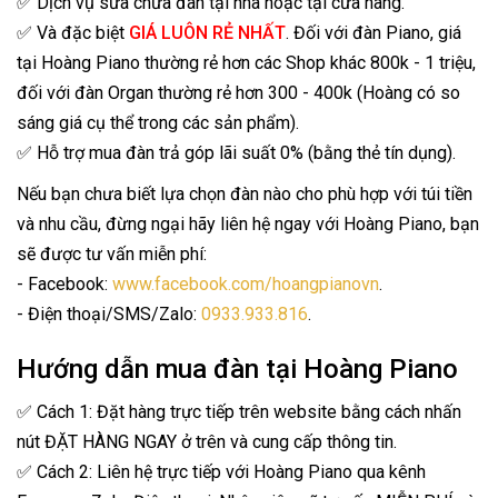
✅ Dịch vụ sửa chữa đàn tại nhà hoặc tại cửa hàng.
✅ Và đặc biệt
GIÁ LUÔN RẺ NHẤT
. Đối với đàn Piano, giá
tại Hoàng Piano thường rẻ hơn các Shop khác 800k - 1 triệu,
đối với đàn Organ thường rẻ hơn 300 - 400k (Hoàng có so
sáng giá cụ thể trong các sản phẩm).
✅ Hỗ trợ mua đàn trả góp lãi suất 0% (bằng thẻ tín dụng).
Nếu bạn chưa biết lựa chọn đàn nào cho phù hợp với túi tiền
và nhu cầu, đừng ngại hãy liên hệ ngay với Hoàng Piano, bạn
sẽ được tư vấn miễn phí:
- Facebook:
www.facebook.com/hoangpianovn
.
- Điện thoại/SMS/Zalo:
0933.933.816
.
Hướng dẫn mua đàn tại Hoàng Piano
✅ Cách 1: Đặt hàng trực tiếp trên website bằng cách nhấn
nút ĐẶT HÀNG NGAY ở trên và cung cấp thông tin.
✅ Cách 2: Liên hệ trực tiếp với Hoàng Piano qua kênh