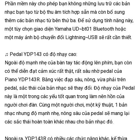
Phần mềm này cho phép bạn không những lưu trữ các bản
nhạc bạn tạo từ bộ thu âm tích hợp sẵn mà còn bổ sung
thêm các bản nhạc từ bên thứ ba. Để sử dụng tính năng này,
một tùy chọn giao diện Yamaha UD¬bt01 Bluetooth hoặc
một máy ảnh bộ chuyển đổi Lightning¬USB sẽ rất cần thiết.
♫ Pedal YDP143 có độ nhạy cao:
Ngoài độ mạnh nhẹ của bàn tay tác động lên phím, bạn còn
có thể diễn đạt cảm xúc rất thật, rất sâu nhờ pedal của
Piano YDP143R. Bằng việc đạp sâu, nông, vừa phải trên
pedal, sắc thái của bản nhạc sẽ thay đổi. Độ nhạy của Pedal
này là một trong các yếu tốt quan trong làm nên hồn của
người chơi đàn. Cùng một người chơi, một kỹ thuật, 1 bản
nhạc nhưng độ mạnh nhẹ, nông sâu của pedal sẽ mang lại
các sắc thái hoàn toàn khác nhau cho bản nhạc đó.
Ngoài ra, YDP143R có nhiều các chức năng khác, kế thừa