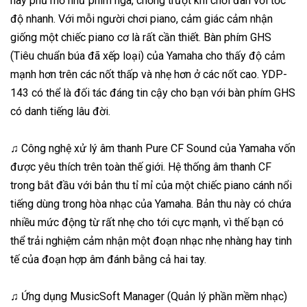
này phủ mờ như phím ngà, chống trượt khi chơi đàn với tốc
độ nhanh. Với mỗi người chơi piano, cảm giác cảm nhận
giống một chiếc piano cơ là rất cần thiết. Bàn phím GHS
(Tiêu chuẩn búa đã xếp loại) của Yamaha cho thấy độ cảm
mạnh hơn trên các nốt thấp và nhẹ hơn ở các nốt cao. YDP-
143 có thể là đối tác đáng tin cậy cho bạn với bàn phím GHS
có danh tiếng lâu đời.
♫ Công nghệ xử lý âm thanh Pure CF Sound của Yamaha vốn
được yêu thích trên toàn thế giới. Hệ thống âm thanh CF
trong bắt đầu với bản thu tỉ mỉ của một chiếc piano cánh nổi
tiếng dùng trong hòa nhạc của Yamaha. Bản thu này có chứa
nhiều mức động từ rất nhẹ cho tới cực mạnh, vì thế bạn có
thể trải nghiệm cảm nhận một đoạn nhạc nhẹ nhàng hay tinh
tế của đoạn hợp âm đánh bằng cả hai tay.
♫ Ứng dụng MusicSoft Manager (Quản lý phần mềm nhạc)