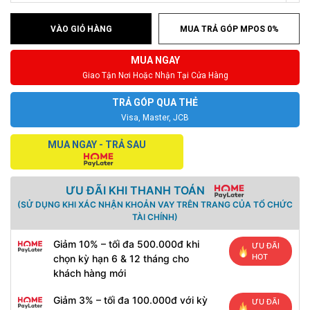
VÀO GIỎ HÀNG
MUA TRẢ GÓP MPOS 0%
MUA NGAY
Giao Tận Nơi Hoặc Nhận Tại Cửa Hàng
TRẢ GÓP QUA THẺ
Visa, Master, JCB
MUA NGAY - TRẢ SAU
ƯU ĐÃI KHI THANH TOÁN
(SỬ DỤNG KHI XÁC NHẬN KHOẢN VAY TRÊN TRANG CỦA TỔ CHỨC
TÀI CHÍNH)
Giảm 10% – tối đa 500.000đ khi
ƯU ĐÃI
HOT
chọn kỳ hạn 6 & 12 tháng cho
khách hàng mới
Giảm 3% – tối đa 100.000đ với kỳ
ƯU ĐÃI