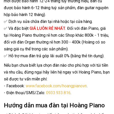
mới được bảo hành 12-24 tháng tuỳ thương hiệu, đàn cũ
được bảo hành 6-12 tháng tuỳ sản phẩm, đàn guitar nguyên
hộp bảo hành 12 tháng).
✅ Dịch vụ sửa chữa đàn tại nhà hoặc tại cửa hàng.
✅ Và đặc biệt
GIÁ LUÔN RẺ NHẤT
. Đối với đàn Piano, giá
tại Hoàng Piano thường rẻ hơn các Shop khác 800k - 1 triệu,
đối với đàn Organ thường rẻ hơn 300 - 400k (Hoàng có so
sáng giá cụ thể trong các sản phẩm).
✅ Hỗ trợ mua đàn trả góp lãi suất 0% (bằng thẻ tín dụng).
Nếu bạn chưa biết lựa chọn đàn nào cho phù hợp với túi tiền
và nhu cầu, đừng ngại hãy liên hệ ngay với Hoàng Piano, bạn
sẽ được tư vấn miễn phí:
- Facebook:
www.facebook.com/hoangpianovn
.
- Điện thoại/SMS/Zalo:
0933.933.816
.
Hướng dẫn mua đàn tại Hoàng Piano