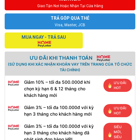
Giao Tận Nơi Hoặc Nhận Tại Cửa Hàng
TRẢ GÓP QUA THẺ
Visa, Master, JCB
MUA NGAY - TRẢ SAU
ƯU ĐÃI KHI THANH TOÁN
(SỬ DỤNG KHI XÁC NHẬN KHOẢN VAY TRÊN TRANG CỦA TỔ CHỨC
TÀI CHÍNH)
Giảm 10% – tối đa 500.000đ khi
ƯU ĐÃI
HOT
chọn kỳ hạn 6 & 12 tháng cho
khách hàng mới
Giảm 3% – tối đa 100.000đ với kỳ
ƯU ĐÃI
HOT
hạn 3 tháng cho khách hàng mới
Giảm 3% – tối đa 100.000đ với kỳ
SIÊU
MỚI,
hạn 3 tháng cho khách hàng đã
SIÊU
phát sinh đơn hàng HPL