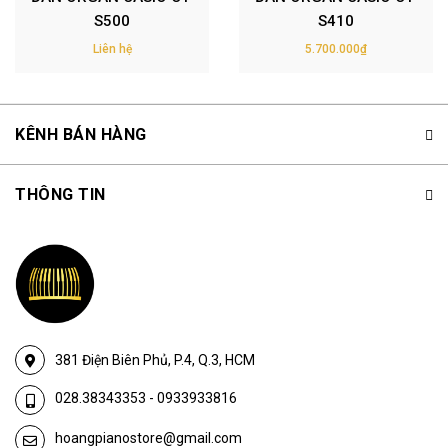
S500
S410
Liên hệ
5.700.000₫
KÊNH BÁN HÀNG
THÔNG TIN
381 Điện Biên Phủ, P.4, Q.3, HCM
028.38343353
-
0933933816
hoangpianostore@gmail.com