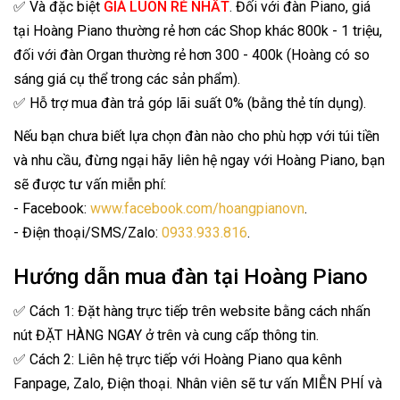
✅ Và đặc biệt
GIÁ LUÔN RẺ NHẤT
. Đối với đàn Piano, giá
tại Hoàng Piano thường rẻ hơn các Shop khác 800k - 1 triệu,
đối với đàn Organ thường rẻ hơn 300 - 400k (Hoàng có so
sáng giá cụ thể trong các sản phẩm).
✅ Hỗ trợ mua đàn trả góp lãi suất 0% (bằng thẻ tín dụng).
Nếu bạn chưa biết lựa chọn đàn nào cho phù hợp với túi tiền
và nhu cầu, đừng ngại hãy liên hệ ngay với Hoàng Piano, bạn
sẽ được tư vấn miễn phí:
- Facebook:
www.facebook.com/hoangpianovn
.
- Điện thoại/SMS/Zalo:
0933.933.816
.
Hướng dẫn mua đàn tại Hoàng Piano
✅ Cách 1: Đặt hàng trực tiếp trên website bằng cách nhấn
nút ĐẶT HÀNG NGAY ở trên và cung cấp thông tin.
✅ Cách 2: Liên hệ trực tiếp với Hoàng Piano qua kênh
Fanpage, Zalo, Điện thoại. Nhân viên sẽ tư vấn MIỄN PHÍ và