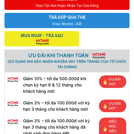
Giao Tận Nơi Hoặc Nhận Tại Cửa Hàng
TRẢ GÓP QUA THẺ
Visa, Master, JCB
MUA NGAY - TRẢ SAU
ƯU ĐÃI KHI THANH TOÁN
(SỬ DỤNG KHI XÁC NHẬN KHOẢN VAY TRÊN TRANG CỦA TỔ CHỨC
TÀI CHÍNH)
Giảm 10% – tối đa 500.000đ khi
ƯU ĐÃI
HOT
chọn kỳ hạn 6 & 12 tháng cho
khách hàng mới
Giảm 3% – tối đa 100.000đ với kỳ
ƯU ĐÃI
HOT
hạn 3 tháng cho khách hàng mới
Giảm 3% – tối đa 100.000đ với kỳ
SIÊU
MỚI,
hạn 3 tháng cho khách hàng đã
SIÊU
phát sinh đơn hàng HPL