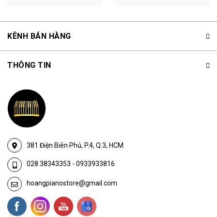
KÊNH BÁN HÀNG
THÔNG TIN
381 Điện Biên Phủ, P.4, Q.3, HCM
028.38343353
-
0933933816
hoangpianostore@gmail.com