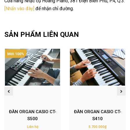
Cửa hàng Nhạc cụ Hoàng Piano, 381 Điện Biên Phủ, P.4, Q.3.
[Nhấn vào đây]
để nhận chỉ đường.
SẢN PHẨM LIÊN QUAN
Mới 100%
ĐÀN ORGAN CASIO CT-
ĐÀN ORGAN CASIO CT-
S500
S410
Liên hệ
5.700.000₫