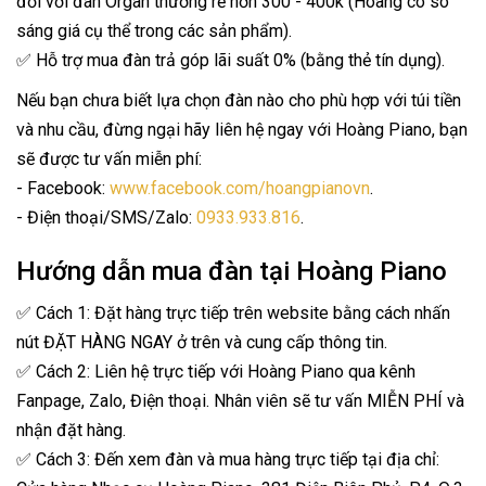
đối với đàn Organ thường rẻ hơn 300 - 400k (Hoàng có so
sáng giá cụ thể trong các sản phẩm).
✅ Hỗ trợ mua đàn trả góp lãi suất 0% (bằng thẻ tín dụng).
Nếu bạn chưa biết lựa chọn đàn nào cho phù hợp với túi tiền
và nhu cầu, đừng ngại hãy liên hệ ngay với Hoàng Piano, bạn
sẽ được tư vấn miễn phí:
- Facebook:
www.facebook.com/hoangpianovn
.
- Điện thoại/SMS/Zalo:
0933.933.816
.
Hướng dẫn mua đàn tại Hoàng Piano
✅ Cách 1: Đặt hàng trực tiếp trên website bằng cách nhấn
nút ĐẶT HÀNG NGAY ở trên và cung cấp thông tin.
✅ Cách 2: Liên hệ trực tiếp với Hoàng Piano qua kênh
Fanpage, Zalo, Điện thoại. Nhân viên sẽ tư vấn MIỄN PHÍ và
nhận đặt hàng.
✅ Cách 3: Đến xem đàn và mua hàng trực tiếp tại địa chỉ: