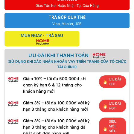
Giao Tận Nơi Hoặc Nhận Tại Cửa Hàng
TRẢ GÓP QUA THẺ
Visa, Master, JCB
MUA NGAY - TRẢ SAU
ƯU ĐÃI KHI THANH TOÁN
(SỬ DỤNG KHI XÁC NHẬN KHOẢN VAY TRÊN TRANG CỦA TỔ CHỨC
TÀI CHÍNH)
Giảm 10% – tối đa 500.000đ khi
ƯU ĐÃI
HOT
chọn kỳ hạn 6 & 12 tháng cho
khách hàng mới
Giảm 3% – tối đa 100.000đ với kỳ
ƯU ĐÃI
HOT
hạn 3 tháng cho khách hàng mới
Giảm 3% – tối đa 100.000đ với kỳ
SIÊU
MỚI,
hạn 3 tháng cho khách hàng đã
SIÊU
phát sinh đơn hàng HPL