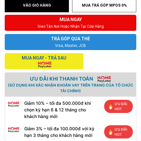
VÀO GIỎ HÀNG
MUA TRẢ GÓP MPOS 0%
MUA NGAY
Giao Tận Nơi Hoặc Nhận Tại Cửa Hàng
TRẢ GÓP QUA THẺ
Visa, Master, JCB
MUA NGAY - TRẢ SAU
ƯU ĐÃI KHI THANH TOÁN
(SỬ DỤNG KHI XÁC NHẬN KHOẢN VAY TRÊN TRANG CỦA TỔ CHỨC
TÀI CHÍNH)
Giảm 10% – tối đa 500.000đ khi
ƯU ĐÃI
HOT
chọn kỳ hạn 6 & 12 tháng cho
khách hàng mới
Giảm 3% – tối đa 100.000đ với kỳ
ƯU ĐÃI
HOT
hạn 3 tháng cho khách hàng mới