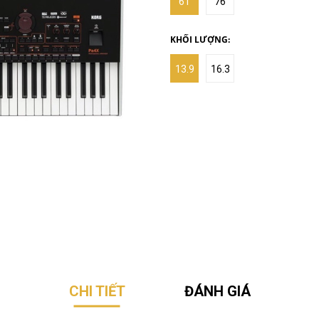
61
76
KHỐI LƯỢNG:
13.9
16.3
CHI TIẾT
ĐÁNH GIÁ