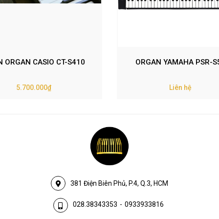
N ORGAN CASIO CT-S410
ORGAN YAMAHA PSR-S
5.700.000₫
Liên hệ
381 Điện Biên Phủ, P.4, Q.3, HCM
028.38343353
-
0933933816