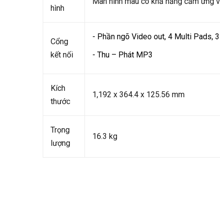
Màn hình màu có khả năng cảm ứng và
hình
- Phần ngõ Video out, 4 Multi Pads, 3
Cổng
kết nối
- Thu – Phát MP3
Kích
1,192 x 364.4 x 125.56 mm
thước
Trọng
16.3 kg
lượng