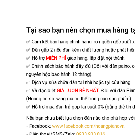
Tại sao bạn nên chọn mua hàng t
✅ Cam kết bán hàng chính hãng, rõ nguồn gốc xuất x
✅ Đền gấp 2 nếu đàn kém chất lượng hoặc phát hiệ
✅ Hỗ trợ
MIỄN PHÍ
giao hàng, lắp đặt nội thành.
✅ Chính sách bảo hành đầy đủ (Đối với đàn paino, 
nguyên hộp bảo hành 12 tháng).
✅ Dịch vụ sửa chữa đàn tại nhà hoặc tại cửa hàng.
✅ Và đặc biệt
GIÁ LUÔN RẺ NHẤT
. Đối với đàn Pia
(Hoàng có so sáng giá cụ thể trong các sản phẩm).
✅ Hỗ trợ mua đàn trả góp lãi suất 0% (bằng thẻ tín d
Nếu bạn chưa biết lựa chọn đàn nào cho phù hợp với 
- Facebook:
www.facebook.com/hoangpianovn
.
- Điện thoại/SMS/Zalo:
0933.933.816
.