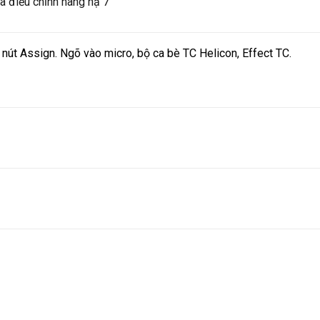
 điều chỉnh nâng hạ 7″
 nút Assign. Ngõ vào micro, bộ ca bè TC Helicon, Effect TC.