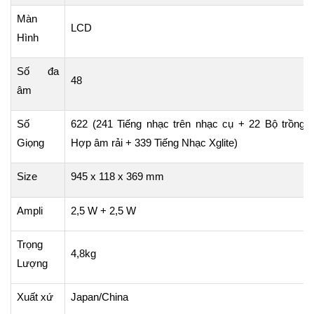
Màn
LCD
Hình
Số đa
48
âm
Số
622 (241 Tiếng nhạc trên nhạc cụ + 22 Bộ trồng/
Giọng
Hợp âm rải + 339 Tiếng Nhạc Xglite)
Size
945
x 118 x 369 mm
Ampli
2
,5 W + 2,5 W
Trọng
4
,8kg
Lượng
Xuất
xứ
Japan
/China