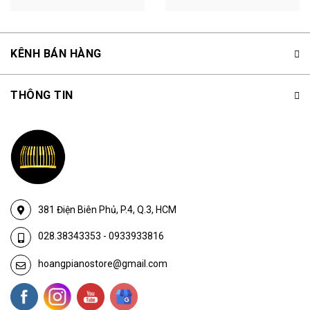
KÊNH BÁN HÀNG
THÔNG TIN
381 Điện Biên Phủ, P.4, Q.3, HCM
028.38343353
-
0933933816
hoangpianostore@gmail.com