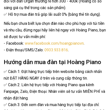
đối với đàn Organ thường rẻ hơn 300 - 400k (Hoàng có so
sáng giá cụ thể trong các sản phẩm).
✅ Hỗ trợ mua đàn trả góp lãi suất 0% (bằng thẻ tín dụng).
Nếu bạn chưa biết lựa chọn đàn nào cho phù hợp với túi tiền
và nhu cầu, đừng ngại hãy liên hệ ngay với Hoàng Piano, bạn
sẽ được tư vấn miễn phí:
- Facebook:
www.facebook.com/hoangpianovn
.
- Điện thoại/SMS/Zalo:
0933.933.816
.
Hướng dẫn mua đàn tại Hoàng Piano
✅ Cách 1: Đặt hàng trực tiếp trên website bằng cách nhấn
nút ĐẶT HÀNG NGAY ở trên và cung cấp thông tin.
✅ Cách 2: Liên hệ trực tiếp với Hoàng Piano qua kênh
Fanpage, Zalo, Điện thoại. Nhân viên sẽ tư vấn MIỄN PHÍ và
nhận đặt hàng.
✅ Cách 3: Đến xem đàn và mua hàng trực tiếp tại địa chỉ: