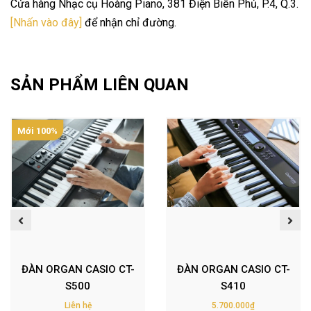
Cửa hàng Nhạc cụ Hoàng Piano, 381 Điện Biên Phủ, P.4, Q.3.
[Nhấn vào đây]
để nhận chỉ đường.
SẢN PHẨM LIÊN QUAN
Mới 100%
ĐÀN ORGAN CASIO CT-
ĐÀN ORGAN CASIO CT-
S500
S410
Liên hệ
5.700.000₫