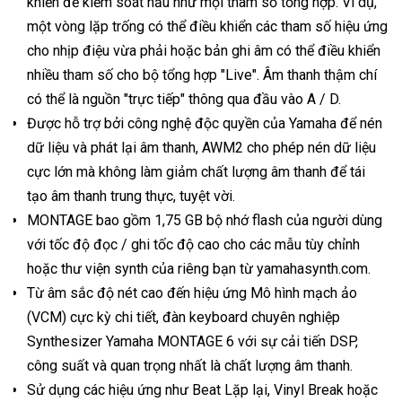
khiển để kiểm soát hầu như mọi tham số tổng hợp. Ví dụ,
một vòng lặp trống có thể điều khiển các tham số hiệu ứng
cho nhịp điệu vừa phải hoặc bản ghi âm có thể điều khiển
nhiều tham số cho bộ tổng hợp "Live". Âm thanh thậm chí
có thể là nguồn "trực tiếp" thông qua đầu vào A / D.
Được hỗ trợ bởi công nghệ độc quyền của Yamaha để nén
dữ liệu và phát lại âm thanh, AWM2 cho phép nén dữ liệu
cực lớn mà không làm giảm chất lượng âm thanh để tái
tạo âm thanh trung thực, tuyệt vời.
MONTAGE bao gồm 1,75 GB bộ nhớ flash của người dùng
với tốc độ đọc / ghi tốc độ cao cho các mẫu tùy chỉnh
hoặc thư viện synth của riêng bạn từ yamahasynth.com.
Từ âm sắc độ nét cao đến hiệu ứng Mô hình mạch ảo
(VCM) cực kỳ chi tiết, đàn keyboard chuyên nghiệp
Synthesizer Yamaha MONTAGE 6 với sự cải tiến DSP,
công suất và quan trọng nhất là chất lượng âm thanh.
Sử dụng các hiệu ứng như Beat Lặp lại, Vinyl Break hoặc