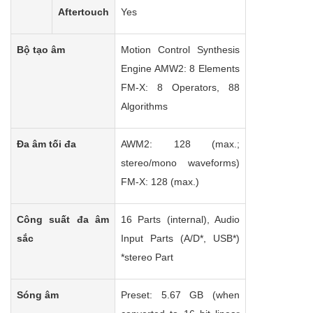
Aftertouch
Yes
Bộ tạo âm
Motion Control Synthesis
Engine AMW2: 8 Elements
FM-X: 8 Operators, 88
Algorithms
Đa âm tối đa
AWM2: 128 (max.;
stereo/mono waveforms)
FM-X: 128 (max.)
Công suất đa âm
16 Parts (internal), Audio
sắc
Input Parts (A/D*, USB*)
*stereo Part
Sóng âm
Preset: 5.67 GB (when