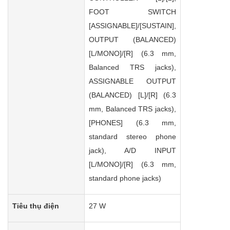
FOOT SWITCH
[ASSIGNABLE]/[SUSTAIN],
OUTPUT (BALANCED)
[L/MONO]/[R] (6.3 mm,
Balanced TRS jacks),
ASSIGNABLE OUTPUT
(BALANCED) [L]/[R] (6.3
mm, Balanced TRS jacks),
[PHONES] (6.3 mm,
standard stereo phone
jack), A/D INPUT
[L/MONO]/[R] (6.3 mm,
standard phone jacks)
Tiêu thụ điện
27 W