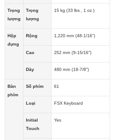
Trọng
Trọng
15 kg (33 lbs., 1 oz.)
lượng
lượng
Hộp
Rộng
1,220 mm (48-1/16")
đựng
Cao
252 mm (9-15/16")
Dày
480 mm (18-7/8")
Bàn
Số phím
61
phím
Loại
FSX Keyboard
Initial
Yes
Touch