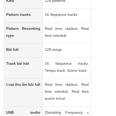
Kiểu
128 patterns
Pattern tracks
16 Sequence tracks
Pattern Recording
Real time replace, Real
type
time overdub
Bài hát
128 songs
Track bài hát
16 Sequence tracks,
Tempo track, Scene track
Loại thu âm bài hát
Real time replace, Real
time overdub, Real time
punch in/out
USB audio
[Sampling Frequency =