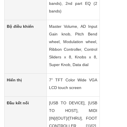
bands), 2nd part EQ (2
bands)
Bộ điều khiển
Master Volume, AD Input
Gain knob, Pitch Bend
wheel, Modulation wheel,
Ribbon Controller, Control
Sliders x 8, Knobs x 8,
Super Knob, Data dial
Hiển thị
7" TFT Color Wide VGA
LCD touch screen
Đầu kết nối
[USB TO DEVICE], [USB
TO HOST], MIDI
[IN]/[OUT]/[THRU], FOOT
CONTROLLER [1]/[2],