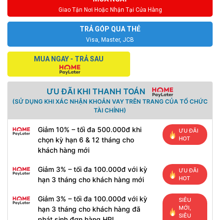
Giao Tận Nơi Hoặc Nhận Tại Cửa Hàng
TRẢ GÓP QUA THẺ
Visa, Master, JCB
MUA NGAY - TRẢ SAU
ƯU ĐÃI KHI THANH TOÁN
(SỬ DỤNG KHI XÁC NHẬN KHOẢN VAY TRÊN TRANG CỦA TỔ CHỨC
TÀI CHÍNH)
Giảm 10% – tối đa 500.000đ khi
ƯU ĐÃI
HOT
chọn kỳ hạn 6 & 12 tháng cho
khách hàng mới
Giảm 3% – tối đa 100.000đ với kỳ
ƯU ĐÃI
HOT
hạn 3 tháng cho khách hàng mới
Giảm 3% – tối đa 100.000đ với kỳ
SIÊU
MỚI,
hạn 3 tháng cho khách hàng đã
SIÊU
phát sinh đơn hàng HPL