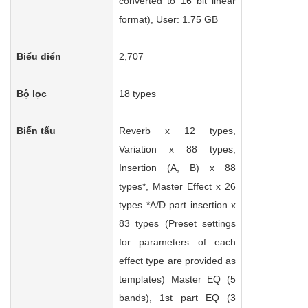
converted to 16 bit linear
format), User: 1.75 GB
Biểu diển
2,707
Bộ lọc
18 types
Biến tấu
Reverb x 12 types,
Variation x 88 types,
Insertion (A, B) x 88
types*, Master Effect x 26
types *A/D part insertion x
83 types (Preset settings
for parameters of each
effect type are provided as
templates) Master EQ (5
bands), 1st part EQ (3