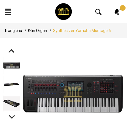
Tìm kiếm
Trang chủ
/
Đàn Organ
/
Synthesizer Yamaha Montage 6