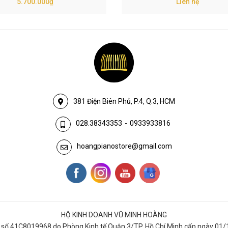
5.700.000₫
Liên hệ
381 Điện Biên Phủ, P.4, Q.3, HCM
028.38343353
-
0933933816
hoangpianostore@gmail.com
HỘ KINH DOANH VŨ MINH HOÀNG
số 41C8019968 do Phòng Kinh tế Quận 3/TP. Hồ Chí Minh cấp ngày 01/