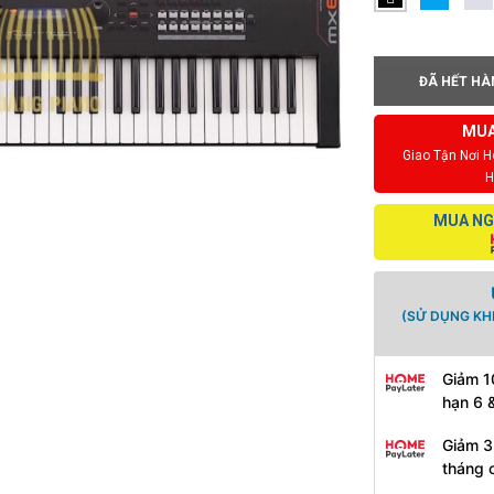
ĐÃ HẾT HÀ
MUA
Giao Tận Nơi 
H
MUA NG
(SỬ DỤNG KH
Giảm 1
hạn 6 
Giảm 3
tháng 