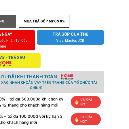
NG
MUA TRẢ GÓP MPOS 0%
 NGAY
TRẢ GÓP QUA THẺ
Hoặc Nhận Tại Cửa
Visa, Master, JCB
àng
AY - TRẢ SAU
ƯU ĐÃI KHI THANH TOÁN
I XÁC NHẬN KHOẢN VAY TRÊN TRANG CỦA TỔ CHỨC TÀI
CHÍNH)
0% – tối đa 500.000đ khi chọn kỳ
ƯU ĐÃI
HOT
& 12 tháng cho khách hàng mới
% – tối đa 100.000đ với kỳ hạn 3
ƯU ĐÃI
HOT
cho khách hàng mới