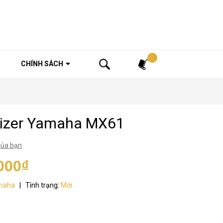
Tìm kiếm
CHÍNH SÁCH
sizer Yamaha MX61
của bạn
000₫
maha
|
Tình trạng:
Mới