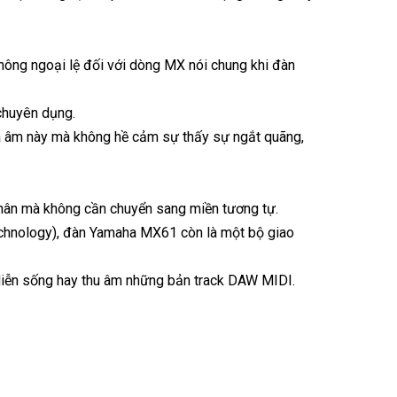
hông ngoại lệ đối với dòng MX nói chung khi đàn
chuyên dụng.
đa âm này mà không hề cảm sự thấy sự ngắt quãng,
nhân mà không cần chuyển sang miền tương tự.
echnology), đàn Yamaha MX61 còn là một bộ giao
h diễn sống hay thu âm những bản track DAW MIDI.