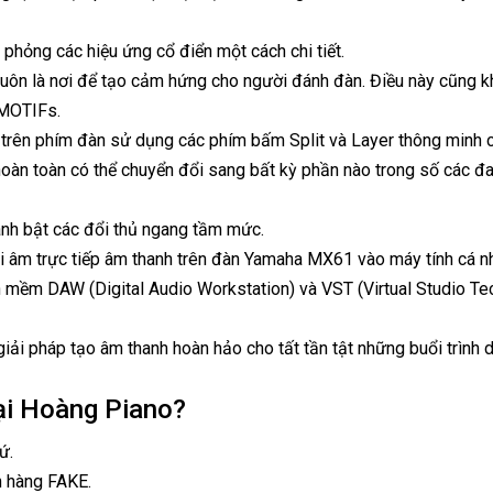
hỏng các hiệu ứng cổ điển một cách chi tiết.
uôn là nơi để tạo cảm hứng cho người đánh đàn. Điều này cũng k
MOTIFs.
 trên phím đàn sử dụng các phím bấm Split và Layer thông minh 
hoàn toàn có thể chuyển đổi sang bất kỳ phần nào trong số các 
nh bật các đổi thủ ngang tầm mức.
hi âm trực tiếp âm thanh trên đàn Yamaha MX61 vào máy tính cá 
n mềm DAW (Digital Audio Workstation) và VST (Virtual Studio T
giải pháp tạo âm thanh hoàn hảo cho tất tần tật những buổi trìn
ại Hoàng Piano?
ứ.
n hàng FAKE.