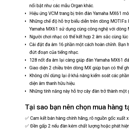
nổi bật như các mẫu Organ khác.
Hiệu ứng VCM trang bị trên đàn Yamaha MX61 mô p
Những chế độ hỗ trợ biểu diễn trên dòng MOTIFs l
Yamaha MX61 sử dụng cùng công nghệ với dòng 
Người chơi nhạc có thể kết hợp 2 âm sắc cùng lúc
Cài đặt đa âm 16 phần một cách hoàn chỉnh. Bạn 
đứt đoạn của tiếng nhạc.
128 nốt đa âm lại càng giúp đàn Yamaha MX61 đá
Giao diện 2 chiều trên dòng MX giúp bạn có thể g
Không chỉ dừng lại ở khả năng kiểm soát các phầ
diện âm thanh hữu hiệu.
Những tính năng này hỗ trợ cây đàn trở thành một 
Tại sao bạn nên chọn mua hàng t
✅ Cam kết bán hàng chính hãng, rõ nguồn gốc xuất x
✅ Đền gấp 2 nếu đàn kém chất lượng hoặc phát hiệ